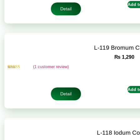
customer
Add t
ratings
Detail
L-119 Bromum C
₨
1,290
(
1
customer review)
Rated
1
5.00
out of 5
based on
customer
Add t
rating
Detail
L-118 Iodum C