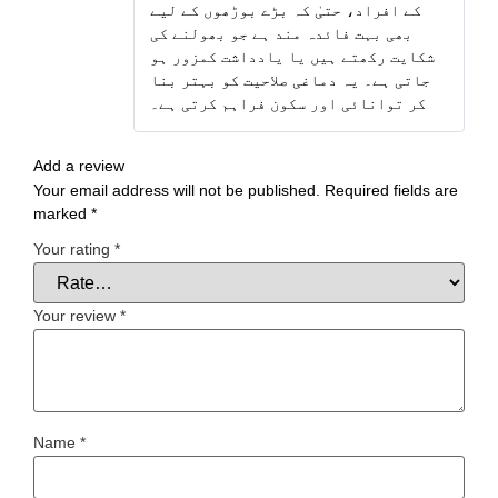
کے افراد، حتیٰ کہ بڑے بوڑھوں کے لیے
بھی بہت فائدہ مند ہے جو بھولنے کی
شکایت رکھتے ہیں یا یادداشت کمزور ہو
جاتی ہے۔ یہ دماغی صلاحیت کو بہتر بنا
کر توانائی اور سکون فراہم کرتی ہے۔
Add a review
Your email address will not be published.
Required fields are
marked
*
Your rating
*
Your review
*
Name
*