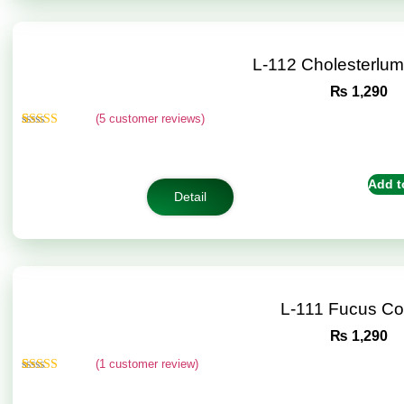
L-112 Cholesterlu
₨
1,290
(
5
customer reviews)
Rated
5
5.00
out of 5
based on
customer
Add t
ratings
Detail
L-111 Fucus C
₨
1,290
(
1
customer review)
Rated
1
5.00
out of 5