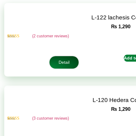
L-122 lachesis 
₨
1,290
(
2
customer reviews)
Rated
2
4.50
out of 5
based on
customer
Add t
ratings
Detail
L-120 Hedera C
₨
1,290
(
3
customer reviews)
Rated
3
4.67
out of 5
based on