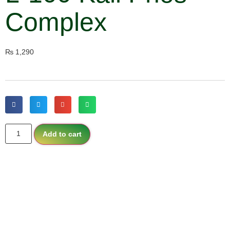
Complex
₨
1,290
Add to cart