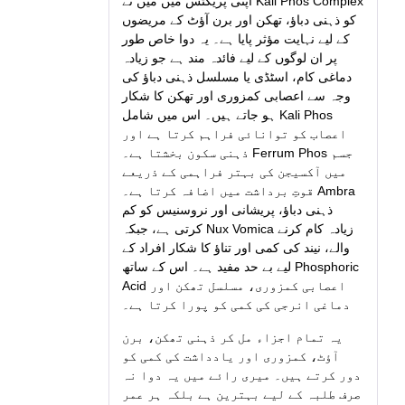
اپنی پریکٹس میں میں نے Kali Phos Complex
کو ذہنی دباؤ، تھکن اور برن آؤٹ کے مریضوں
کے لیے نہایت مؤثر پایا ہے۔ یہ دوا خاص طور
پر ان لوگوں کے لیے فائدہ مند ہے جو زیادہ
دماغی کام، اسٹڈی یا مسلسل ذہنی دباؤ کی
وجہ سے اعصابی کمزوری اور تھکن کا شکار
ہو جاتے ہیں۔ اس میں شامل Kali Phos
اعصاب کو توانائی فراہم کرتا ہے اور
ذہنی سکون بخشتا ہے۔ Ferrum Phos جسم
میں آکسیجن کی بہتر فراہمی کے ذریعے
قوتِ برداشت میں اضافہ کرتا ہے۔ Ambra
ذہنی دباؤ، پریشانی اور نروسنیس کو کم
کرتی ہے، جبکہ Nux Vomica زیادہ کام کرنے
والے، نیند کی کمی اور تناؤ کا شکار افراد کے
لیے بے حد مفید ہے۔ اس کے ساتھ Phosphoric
Acid اعصابی کمزوری، مسلسل تھکن اور
دماغی انرجی کی کمی کو پورا کرتا ہے۔
یہ تمام اجزاء مل کر ذہنی تھکن، برن
آؤٹ، کمزوری اور یادداشت کی کمی کو
دور کرتے ہیں۔ میری رائے میں یہ دوا نہ
صرف طلبہ کے لیے بہترین ہے بلکہ ہر عمر