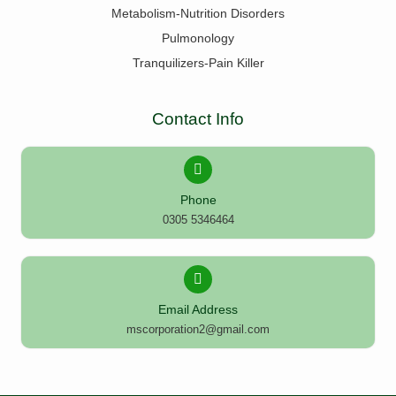
Metabolism-Nutrition Disorders
Pulmonology
Tranquilizers-Pain Killer
Contact Info
Phone
0305 5346464
Email Address
mscorporation2@gmail.com