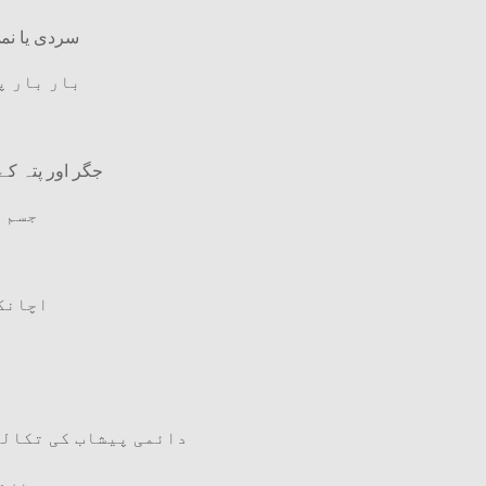
سردی یا نم
بار بار پ
جگر اور پتہ کے
جسم ک
اچانک 
دائمی پیشاب کی تکالی
پروس