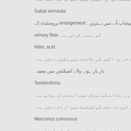
Sabal serrulata
پروسٹیٹ کے enlargement آنے میں بہترین۔
urinary flow کو بہتر کرتی ہے۔
Nitric acid
خم یا السر کی علامات میں سکون دیتی ہے۔
بار بار ہونے والے انفیکشن میں مفید۔
Terebinthina
ور مثانے کی سوزش میں استعمال ہوتی ہے۔
خون یا جلن کی کیفیت میں آرام دیتی ہے۔
Mercurius corrosivus
 دوران شدید جلن اور درد کو کم کرتا ہے۔