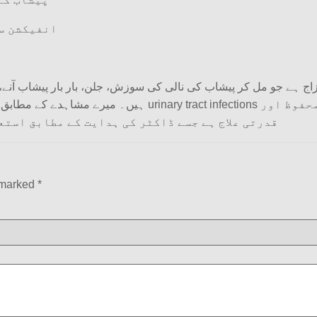
انفیکشن سے
ions یا مثانے کی کمزوری سے پریشان رہتے ہیں۔ یہ ایک محفوظ اور
قدرتی علاج ہے جسے ڈاکٹر کی ہدایت کے مطابق استع
e marked
*