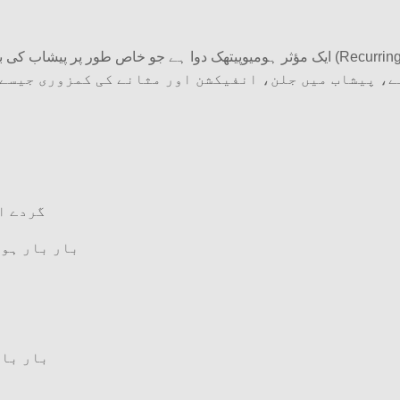
گردے ا
بار بار ہون
بار بار