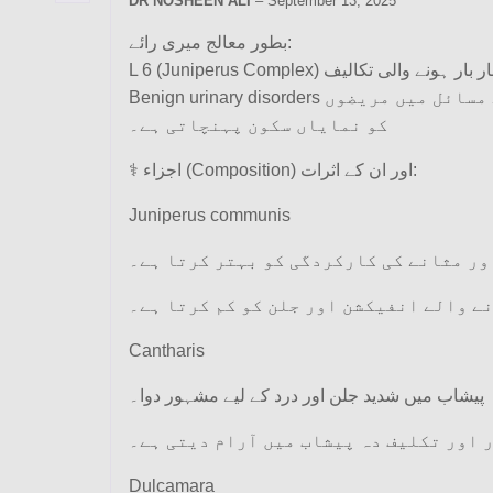
DR NOSHEEN ALI
–
September 13, 2025
بطور معالج میری رائے:
L 6 (Juniperus Complex) ایک مؤثر ہومیوپیتھک دوا ہے جو خاص طور پر پیشاب کی بار بار ہونے والی تکالیف (Recurring Cystitis)، دائمی پروسٹیٹائٹس (Chronic Prostatitis) اور دیگر
Benign urinary disorders کے لیے تجویز کی جاتی ہے۔ یہ دوا بار بار پیشاب آنے، پیشاب میں جلن، انفیکشن اور مثانے کی کمزوری جیسے مسائل میں مریضوں
کو نمایاں سکون پہنچاتی ہے۔
⚕️ اجزاء (Composition) اور ان کے اثرات:
Juniperus communis
ور مثانے کی کارکردگی کو بہتر کرتا ہے۔
ے والے انفیکشن اور جلن کو کم کرتا ہے۔
Cantharis
پیشاب میں شدید جلن اور درد کے لیے مشہور دوا۔
 اور تکلیف دہ پیشاب میں آرام دیتی ہے۔
Dulcamara