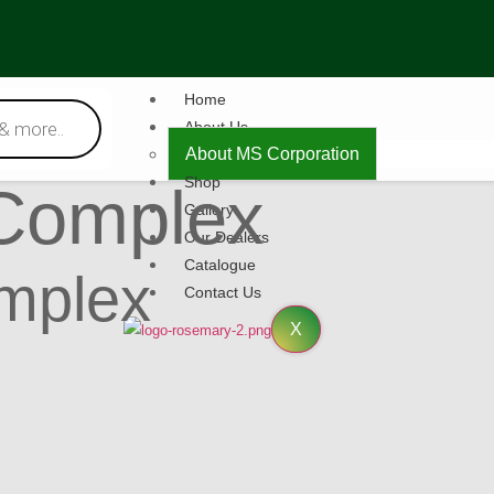
Home
About Us
About MS Corporation
Shop
 Complex
Gallery
Our Dealers
Catalogue
omplex
Contact Us
X