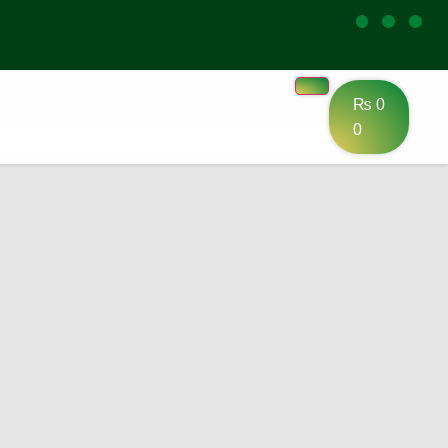
₨
0
0