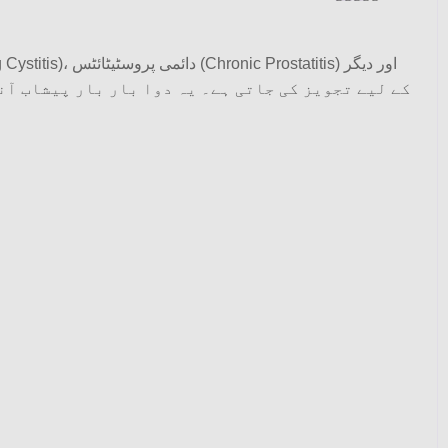
Rated
5
out
of 5