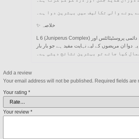
 ہونے والی تکالیف میں بہترین دوا ہے۔
✨ خلاصہ
L 6 (Juniperus Complex) مختلف مؤثر ہومیوپیتھک ادویات کا امتزاج ہے جو مل کر پیشاب کی نالی کی سوزش، جلن، بار بار پیشاب آنے، دائمی پروسٹیٹائٹس اور Cystitis کو بہتر بناتے
ہیں۔ میرے مشاہدے کے مطابق یہ دوا ان مریضوں کے لیے نہایت مفید ہے جو بار بار urinary tract infect
مال کیا جائے تو بہترین نتائج دیتی ہے۔
Add a review
Your email address will not be published.
Required fields ar
Your rating
*
Your review
*