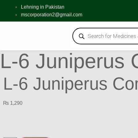
Lehning in Pakistan
mscorporation2@gmail.com
L-6 Juniperus
L-6 Juniperus C
₨
1,290