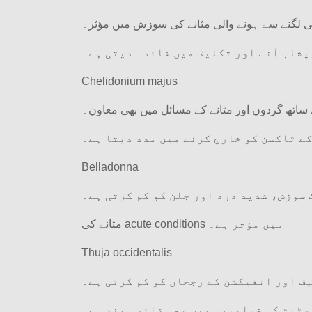
ی لگنے سے ہونے والی مثانے کی سوزش میں مؤثر۔
یشاب آنے اور تکلیف میں فائدہ دیتی ہے۔
Chelidonium majus
 ساتھ گردوں اور مثانے کے مسائل میں بھی معاون۔
ے ٹاکسن کو خارج کرنے میں مدد دیتا ہے۔
Belladonna
سوزش، شدید درد اور جلن کو کم کرتی ہے۔
مثانے کی acute conditions میں مؤثر ہے۔
Thuja occidentalis
ف اور انفیکشن کے رجحان کو کم کرتی ہے۔
ٹیٹ کی خرابیوں میں بھی فائدہ مند ہے۔